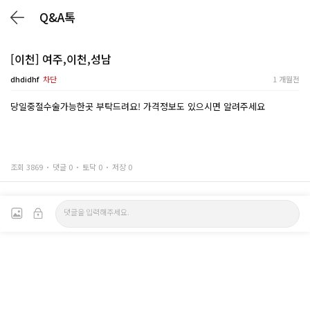
Q&A톡
[이천] 여주,이천,성남
dhdidhf
차단
1 개월전
당일중절수술가능한곳 부탁드려요! 가격정보도 있으시면 알려주세요
조회 3869
댓글 0
토닥 0
저장 0