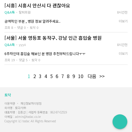
[시흥] 시흥시 안산시 다 괜찮아요
Q&A톡
탈퇴회원
8시간전
금액적인 부분 , 병원 정보 알려주세요..
더보기
조회 8
댓글 0
토닥 0
[서울] 서울 영등포 동작구, 강남 인근 흡입술 병원
Q&A톡
yyyii
8시간전
6주차인데 흡입술 해보신 분 병원 추천부탁드립니다ㅜㅜ
더보기
조회 19
댓글 5
토닥 0
1
2
3
4
5
6
7
8
9
10
다음
>>
토닥
이용약관
개인정보처리방침
회사명 : 토다기㈜
대표자명 : 김종선 | 사업자 등록번호 : 862-87-02519
이메일 : admin@todac.co.kr
Copyright (c) todac All Rights Reserved