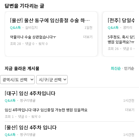
최대한 쉬면서 몸을
답변을 기다리는 글
수면 마취도 했었고 
당일과 다음날까진 죽
그리고 수술 다음날
[울산] 울산 동구에 임신중절 수술 하는
[전주] 당일수
서 초음파 검사를 했
데 있을까요?ㅠ
금해요
Q&A톡
실비김치
1일전
Q&A톡
콩끼리
자궁 안에 남은 조직
었는데
약물이나 수술 상관없습니다ㅜ
더보기
5주정도. 혹시 당일
원장님께서 깨끗하게 
병원 있을까요?ㅠㅠ
고 말씀해 주셨어요
조회 28
댓글 0
토닥 0
그 말을 듣는 순간 
조회 26
댓글 0
토
면서도
말로 설명하기 힘든 
만은 않았어요
지금 올라온 게시물
최신순
인기순
D+3
조금씩 움직일 수 있
만
[대구] 임신 4주차입니다
집에서 최대한 무리
처음보다 몸은 한결
Q&A톡
쩡구리댕굴
1시간전
도 괜히 신경이 쓰
출혈이 줄어드는지,
임신 4주차입니다 대구 임신중절 가능한 병원 있을까요
더보기
몇 번씩 몸 상태를 
조회 1
댓글 0
토닥 0
D+5
[울산] 임신 4주차 입니다
걷는 것도 한결 편해
Q&A톡
쩡구리댕굴
1시간전
능해졌습니다