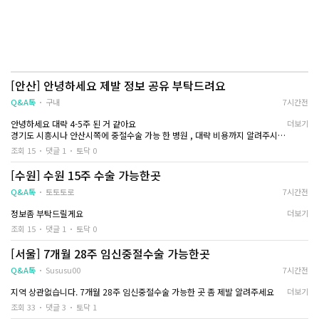
가능한 곳 있나요?
[안산] 안녕하세요 제발 정보 공유 부탁드려요
Q&A톡
구내
7시간전
안녕하세요 대략 4-5주 된 거 같아요
더보기
경기도 시흥시나 안산시쪽에 중절수술 가능 한 병원 , 대략 비용까지 알려주시면
감사하겠습니다..
조회 15
댓글 1
토닥 0
[수원] 수원 15주 수술 가능한곳
Q&A톡
토토토로
7시간전
정보좀 부탁드릴게요
더보기
조회 15
댓글 1
토닥 0
[서울] 7개월 28주 임신중절수술 가능한곳
Q&A톡
Sususu00
7시간전
지역 상관없습니다. 7개월 28주 임신중절수술 가능한 곳 좀 제발 알려주세요
더보기
조회 33
댓글 3
토닥 1