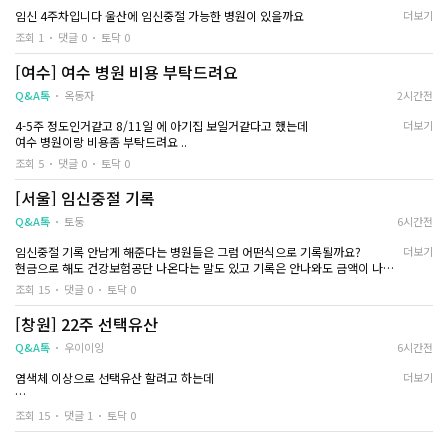
몸이 회복되고 있다는
임신 4주차입니다 울산에 임신중절 가능한 병원이 있을까요
더보기
조금은 편안해지기 
조회 1
댓글 0
토닥 0
D+7
[여수] 여수 병원 비용 부탁드려요
벌써 일주일이 지났
Q&A톡
옥동자
2시간전
지금은 분비물이나 
특별히 불편한 점도
4-5주 정도인거같고 8/11일 에 아기집 보일거같다고 했는데
더보기
수술 직후에는 하루하
여수 병원이랑 비용좀 부탁드려요 ..
졌는데
조회 5
댓글 0
토닥 0
막상 지나고 보니 몸
고 있었더라고요
[서울] 임신중절 기록
아직 밤에 잠을 잘 
해졌어요
Q&A톡
토둥
6시간전
임신중절 기록 안남게 해준다는 병원들은 그럼 어떤식으로 기록될까요?
조급하게 모든 감정
더보기
현금으로 해도 건강보험공단 나온다는 말도 있고 기록은 안나와도 금액이 나오
금은 제 몸을 믿고 
는 걸까요? 아시는 분 계실까요ㅠㅠ
려고 합니다
조회 15
댓글 0
토닥 0
[창원] 22주 선택유산
Q&A톡
우이이잉
6시간전
염색체 이상으로 선택유산 할려고 하는데
더보기
대구/부산/마산/창원/진해
조회 15
댓글 1
토닥 0
등등 경남쪽 상관 없어요..