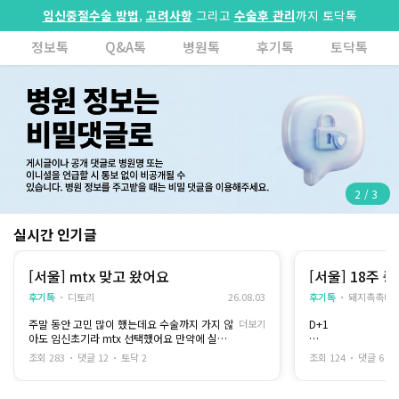
임신중절수술 방법
,
고려사항
그리고
수술후 관리
까지 토닥톡
정보톡
Q&A톡
병원톡
후기톡
토닥톡
2
/
3
실시간 인기글
[서울] mtx 맞고 왔어요
[서울] 18주 
후기톡
디토리
26.08.03
후기톡
돼지촉촉바
주말 동안 고민 많이 했는데요 수술까지 가지 않
더보기
D+1
아도 임신초기라 mtx 선택했어요 만약에 실패
하면
집에 돌아온 뒤에는 
조회 283
댓글 12
토닥 2
조회 124
댓글 6
마취만 내고 수술 해주신다고 했는데 거기까진
어요
가지 않았으면 좋겠네요..
통증도 있었지만 무엇
나'라는 허전한 감정