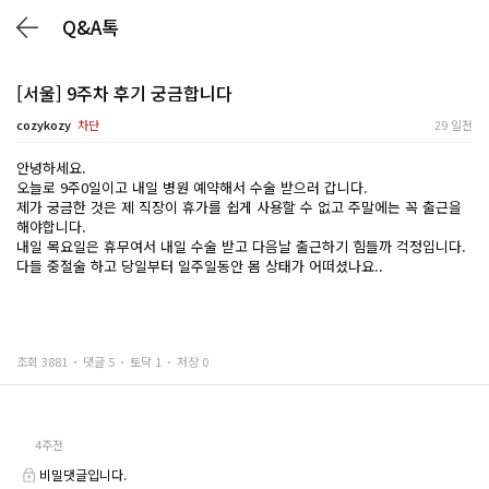
Q&A톡
[서울] 9주차 후기 궁금합니다
cozykozy
차단
29 일전
안녕하세요.
오늘로 9주0일이고 내일 병원 예약해서 수술 받으러 갑니다.
제가 궁금한 것은 제 직장이 휴가를 쉽게 사용할 수 없고 주말에는 꼭 출근을
해야합니다.
내일 목요일은 휴무여서 내일 수술 받고 다음날 출근하기 힘들까 걱정입니다.
다들 중절술 하고 당일부터 일주일동안 몸 상태가 어떠셨나요..
조회 3881
댓글 5
토닥 1
저장 0
4주전
비밀댓글입니다.