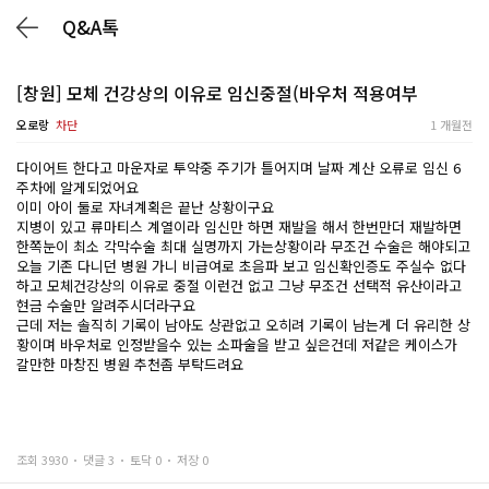
Q&A톡
[창원] 모체 건강상의 이유로 임신중절(바우처 적용여부
오로랑
차단
1 개월전
다이어트 한다고 마운자로 투약중 주기가 틀어지며 날짜 계산 오류로 임신 6
주차에 알게되었어요
이미 아이 둘로 자녀계획은 끝난 상황이구요
지병이 있고 류마티스 계열이라 임신만 하면 재발을 해서 한번만더 재발하면
한쪽눈이 최소 각막수술 최대 실명까지 가는상황이라 무조건 수술은 해야되고
오늘 기존 다니던 병원 가니 비급여로 초음파 보고 임신확인증도 주실수 없다
하고 모체건강상의 이유로 중절 이런건 없고 그냥 무조건 선택적 유산이라고
현금 수술만 알려주시더라구요
근데 저는 솔직히 기록이 남아도 상관없고 오히려 기록이 남는게 더 유리한 상
황이며 바우처로 인정받을수 있는 소파술을 받고 싶은건데 저같은 케이스가
갈만한 마창진 병원 추천좀 부탁드려요
조회 3930
댓글 3
토닥 0
저장 0