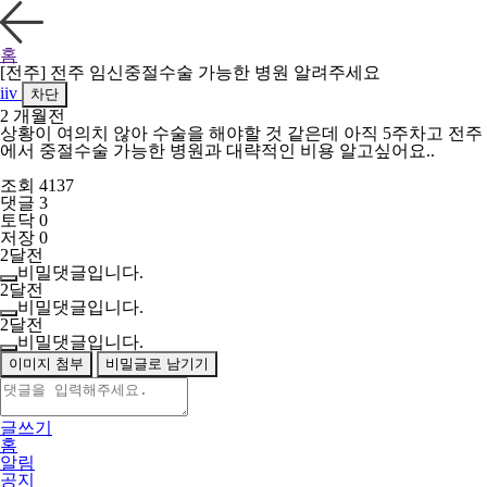
홈
[전주] 전주 임신중절수술 가능한 병원 알려주세요
iiv
차단
2 개월전
상황이 여의치 않아 수술을 해야할 것 같은데 아직 5주차고 전주
에서 중절수술 가능한 병원과 대략적인 비용 알고싶어요..
조회 4137
댓글 3
토닥 0
저장 0
2달전
비밀댓글입니다.
2달전
비밀댓글입니다.
2달전
비밀댓글입니다.
이미지 첨부
비밀글로 남기기
글쓰기
홈
알림
공지