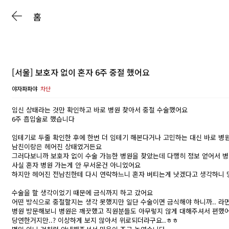
홈
[서울] 보호자 없이 혼자 6주 중절 했어요
야자파파야
차단
임신 상태라는 것만 확인하고 바로 병원 찾아서 중절 수술했어요
6주 흡입술로 했습니다
임테기로 두줄 확인한 후에 한번 더 임테기 해본다거나 고민하는 대신 바로 병
남친이랑은 헤어진 상태였거든요
그러다보니까 보호자 없이 수술 가능한 병원을 찾았는데 다행히 정보 얻어서 
사실 혼자 병원 가는게 안 무서운건 아니었어요
하지만 헤어진 전남친한테 다시 연락하느니 혼자 버티는게 낫겠다고 생각하니 
수술을 할 생각이었기 때문에 금식까지 하고 갔어요
어떤 방식으로 중절할지는 생각 못했지만 일단 수술이면 금식해야 하니까.. 라
병원 방문해보니 병원은 깨끗했고 직원분들도 아무렇지 않게 대해주셔서 편했
당연한거지만..? 이상하게 보지 않아서 위로되더라구요..ㅎㅎ