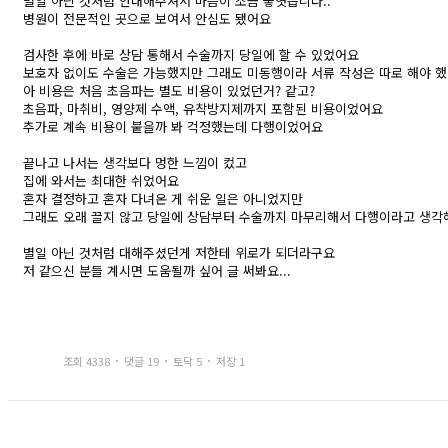
별일 아닌 것처럼 안내해주셔서 마음이 조금 놓엿습니다..
병원이 전문적인 곳으로 보여서 안심도 됐어요
검사한 후에 바로 상담 통해서 수술까지 당일에 할 수 있었어요
보호자 없이도 수술은 가능했지만 그래도 미동행이라 서류 작성은 따로 해야 
아 비용은 처음 초음파는 별도 비용이 있었던거? 같고?
초음파, 마취비, 영양제 수액, 유착방지제까지 포함된 비용이었어요
추가로 계속 비용이 붙을까 봐 걱정했는데 다행이었어요
끝나고 나서는 생각보다 멍한 느낌이 컸고
집에 와서는 최대한 쉬었어요
혼자 결정하고 혼자 다녀온 게 쉬운 일은 아니었지만
그래도 오래 끌지 않고 당일에 상담부터 수술까지 마무리해서 다행이라고 생각
별일 아닌 것처럼 대해주셨던게 저한테 위로가 되더라구요
저 같으신 분들 계시면 도움될까 싶어 글 써봐요...
조회 4338
댓글 19
토닥 5
저장 1