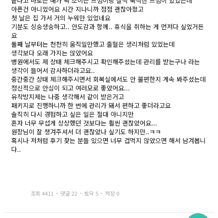
끝나고 바로는 배가 꽉 조이는 느낌이랑 살짝 묵직한 느낌이 있었는데
아픈건 아니었어요 시간 지나니까 점점 괜찮아졌고
첫 날은 집 가서 거의 누워만 있었네요
기분도 싱숭생숭하고.. 안도감과 함께.. 휴식을 취하는 게 먼저다 싶었거든
요
둘째 날부터는 천천히 움직일만했고 출혈은 생리처럼 있었는데
생각보다 오래 가지는 않았어요
병원에서도 제 상태 체크해주시고 확인해주셨는데 관리를 받는구나 라는
생각이 들어서 감사하더라고요..
중간중간 상태 체크해주시면서 회복실에서도 안 불편한지 계속 봐주셨는데
정신적으로 안심이 되고 여러모로 좋았어요...
유착방지제는 나중 생각해서 같이 받은거고
패키지로 진행하니까 한 번에 관리가 돼서 편하고 좋더라고요
솔직히 다시 경험하고 싶은 일은 절대 아니지만
혼자 너무 무섭게 상상했던 것보다는 훨씬 괜찮았어요...
원장님이 잘 챙겨주셔서 더 괜찮았나 싶기도 하지만..ㅋㅋ
혹시나 저처럼 후기 찾는 분들 있으면 너무 겁먹지 않았으면 해서 남겨봅니
다..
조회 4411
댓글 22
토닥 5
저장 0