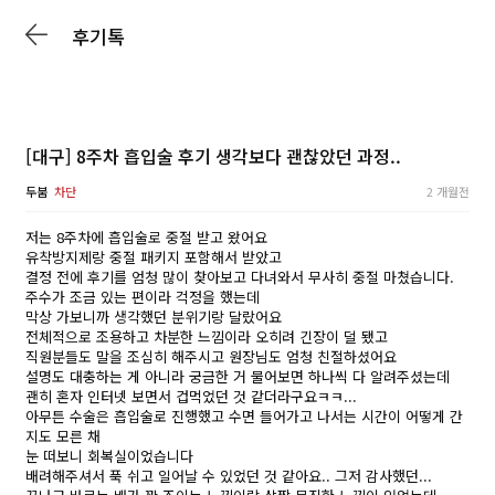
후기톡
[대구] 8주차 흡입술 후기 생각보다 괜찮았던 과정..
두붐
차단
2 개월전
저는 8주차에 흡입술로 중절 받고 왔어요
유착방지제랑 중절 패키지 포함해서 받았고
결정 전에 후기를 엄청 많이 찾아보고 다녀와서 무사히 중절 마쳤습니다.
주수가 조금 있는 편이라 걱정을 했는데
막상 가보니까 생각했던 분위기랑 달랐어요
전체적으로 조용하고 차분한 느낌이라 오히려 긴장이 덜 됐고
직원분들도 말을 조심히 해주시고 원장님도 엄청 친절하셨어요
설명도 대충하는 게 아니라 궁금한 거 물어보면 하나씩 다 알려주셨는데
괜히 혼자 인터넷 보면서 겁먹었던 것 같더라구요ㅋㅋ...
아무튼 수술은 흡입술로 진행했고 수면 들어가고 나서는 시간이 어떻게 간
지도 모른 채
눈 떠보니 회복실이었습니다
배려해주셔서 푹 쉬고 일어날 수 있었던 것 같아요.. 그저 감사했던...