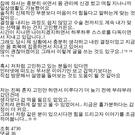
집에 와서는 충분히 쉬면서 몸 관리에 신경 썼고 며칠 지나니까
일상생활도 가능했어요
솔직히 신체적인 부분보다 마음이 더 힘들다고 말하는게 맞는 것
같아요...
결정을 내리는 과정도 쉽지 않았고 수술 전까지도 계속 내가 맞
는 선택을 하는 건지 고민했거든요..
시간이 지나면 나아지겠지하면서 하루하루 스스로를 다독이면
서 지내고 있답니다..!
그래도 당시 제 상황에서 충분히 생각하고 내린 결정이었고 지금
은 몸 회복에 집중하면서 지내고 있어서
많이 괜찮아졌어요 그래서 이렇게 글을 쓰는 것도 있구요..!ㅋㅋ
ㅋㅋㅋ
혹시 저처럼 고민하고 있는 분들이 있다면
인터넷에 떠도는 무서운 이야기만 보고 겁먹기보다는
직접 방문해서 설명을 들어보는 것도 도움이 될 것 같아요
저는 진짜 혼자 고민만 하면서 미루다가 더 늦기 전에 부랴부랴
갔던건데
생각보다 겁 먹을 필요도 없었고...
오히려 편하게 잘 받고 올 수 있었어서.. 지금은 홀가분하다는 감
정이 더 커요..
그래서 저랑 같은 분이 있으시다면 힘을 드리고자 이야기를 조금
적어봅니다...ㅎㅎ
조회 4730
댓글 36