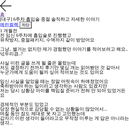
홈
[대구] 6주차 흡입술 중절 솔직하고 자세한 이야기
예린컬렉
차단
1 개월전
전 임신 6주차에 흡입술로 진행했고
유착방지, 중절패키지, 수액까지 같이 받았어요
그냥.. 별거는 없지만 제가 경험했던 이야기를 적어보려고 해요..
넋두리겸..?
사실 이런 글을 쓰게 될 줄은 몰랐는데
저도 결정하기 전까지 후기만 몇십 개는 읽어봤던 것 같아서
누군가에게 도움이 될까 싶어 적어보는 것도 있어요
임신 사실을 알았을 때는 정말 머릿속이 하얘졌었어요
축하받아야 하는 일이라고 생각하는 사람도 있겠지만
저는 당시 상황상 아이를 책임질 준비가 전혀 안 되어 있었거든
요
경제적인 부분도 있었고
당장 현실적으로 감당할 수 없는 상황들이 많았어서...
며칠 동안 잠도 제대로 못 자고 고민했는데
갑자기 이런 생각이 들더라고요 무작정 미루는 게 답은 아니라는
생각...