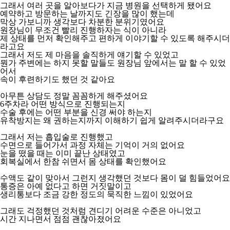
그래서 여러 곳을 알아보다가 지금 병원을 선택하게 됐어요
예약하고 방문하는 날까지도 긴장을 많이 했는데
막상 가보니까 생각보다 차분한 분위기였어요
원장님이 무조건 빨리 진행하자는 식이 아니라
제 상태를 먼저 확인해주고 편하게 이야기할 수 있도록 해주시더
라고요
그래서 저도 제 마음을 솔직하게 얘기할 수 있었고
뭔가 주변에는 하지 못할 말들도 원장님 앞에서는 말 할 수 있었
어서
속이 후련하기도 했던 것 같아요
아무튼 상담도 정말 꼼꼼하게 해주셨어요
6주차라 어떤 방식으로 진행되는지
수술 후에는 어떤 부분을 신경 써야 하는지
유착방지는 왜 권하는지까지 이해하기 쉽게 알려주시더라구요
그래서 저는 흡입술로 진행했고
수면으로 들어가서 과정 자체는 기억이 거의 없어요
눈을 떴을 때는 이미 끝난 상태였고
회복실에서 한참 쉬면서 몸 상태를 확인했어요
수액도 같이 맞아서 그런지 생각했던 것보다 몸이 덜 힘들었어요
통증은 아예 없다고 하면 거짓말이고
생리통보다 조금 강한 정도의 묵직한 느낌이 있었어요
그래도 걱정했던 것처럼 견디기 어려운 수준은 아니었고
시간 지나면서 점점 괜찮아졌어요