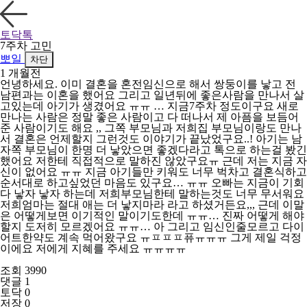
토닥톡
7주차 고민
뽀일
차단
1 개월전
언녕하세요. 이미 결혼을 혼전임신으로 해서 쌍둥이를 낳고 전
남편과는 이혼을 했어요 그리고 일년뒤에 좋은사람을 만나서 살
고있는데 아기가 생겼어요 ㅠㅠ … 지금7주차 정도이구요 새로
만나는 사람은 정말 좋은 사람이고 다 떠나서 제 아픔을 보듬어
준 사람이기도 해요 ,, 그쪽 부모님과 저희집 부모님이랑도 만나
서 결혼은 언제할지 그런것도 이야기가 끝났었구요..! 아기는 남
자쪽 부모님이 한명 더 낳았으면 좋겠다라고 톡으로 하는걸 봤긴
했어요 저한테 직접적으로 말하진 않았구요ㅠ 근데 저는 지금 자
신이 없어요 ㅠㅠ 지금 아기들만 키워도 너무 벅차고 결혼식하고
순서대로 하고싶었던 마음도 있구요… ㅠㅠ 오빠는 지금이 기회
다 낳자 낳자 하는데 저희부모님한테 말하는것도 너무 무서워요
저희엄마는 절대 애는 더 낳지마라 라고 하셨거든요,,, 근데 이말
은 어떻게보면 이기적인 말이기도한데 ㅠㅠ… 진짜 어떻게 해야
할지 도저히 모르겠어요 ㅠㅠ… 아 그리고 임신인줄모르고 다이
어트한약도 계속 먹어왔구요 ㅠㅍㅍㅍ퓨ㅠㅠㅠ 그게 제일 걱정
이에요 저에게 지혜를 주세요 ㅠㅠㅠㅠ
조회 3990
댓글 1
토닥 0
저장 0