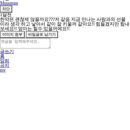
Muuumm
차단
1달전
한약은 괜찮제 않을까요???저 같음 지금 만나는 사람과의 선물
이라 생각 하고 낳아서 같이 잘 키울꺼 같아요!! 힘들겠지만 힘내
보세요!! 엄마는 힐수 있을꺼에요!!
이미지 첨부
비밀글로 남기기
글쓰기
홈
알림
공지
my