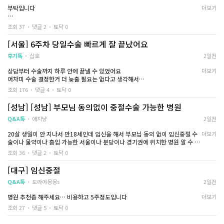
부탁입니다
더보기
알려주세요..
조회 37
댓글 2
토닥 0
[서울] 6주차 당일수술 빠르게 잘 끝났어요
후기톡
십호
2일전
상담부터 수술까지 하루 안에 끝낼 수 있었어요
더보기
어차피 수술 결정한거 더 늦출 필요는 없다고 생각해서
당일 바로 수술하기로 결정했어요
조회 176
댓글 4
토닥 0
6주차였고 수면마취고 흡입술로 받았어요
제가 수술 받은 곳은 자궁유착방지제가 기본으로 포함되어 있어서 그대로 진행
[성남] [성남] 부모님 동의없이 중절수술 가능한 병원
했고
추가로 권유받은 영양제는 따로 선택하지 않았어요
Q&A톡
애지냥
2일전
저랑 비슷한 주수인 분들은 꼭 하지 않아도 되긴 하다고 해서요
20살 생일이 안 지나서 만18세인데 임신을 해서 부모님 동의 없이 임신중절 수
더보기
대신 집에 가서 충분히 쉬고 잘 먹으면서 회복하는 데 집중하기로 했습니다
술이나 물약이나 흡입 가능한 서울이나 분당이나 경기권에 위치한 병원 알 수 있
무리해서 움직이지 않고 푹 쉬는 게 저한테는 더 맞을 것 같았어요
을까요? 제발 한 번만 살려주세요
배랑 허리가 뻐근하게 아프고 아래도 뭔가 이물감 있는 느낌이 있는데
조회 36
댓글 2
토닥 0
어제 초음파 검사 받고 왔는데 남은거 없고 수술 잘 됐다고 하셨어요
며칠은 더 집에만 있어야겠어요 날도 너무 덥고 그래서
[대구] 임신중절
절대 무리하지 않으려고요
Q&A톡
도라에몽몽s
2일전
병원 추천좀 해주세요… 비용하고 5주정도입니다
더보기
조회 27
댓글 5
토닥 0