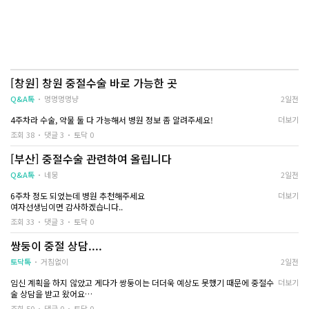
[창원] 창원 중절수술 바로 가능한 곳
Q&A톡
멍멍멍멍냥
2일전
4주차라 수술, 약물 둘 다 가능해서 병원 정보 좀 알려주세요!
더보기
조회 38
댓글 3
토닥 0
[부산] 중절수술 관련하여 올립니다
Q&A톡
네뭉
2일전
6주차 정도 되었는데 병원 추천해주세요
더보기
여자선생님이면 감사하겠습니다..
조회 33
댓글 3
토닥 0
쌍둥이 중절 상담....
토닥톡
거침없이
2일전
임신 계획을 하지 않았고 게다가 쌍둥이는 더더욱 예상도 못했기 때문에 중절수
더보기
술 상담을 받고 왔어요
조회 50
댓글 0
토닥 0