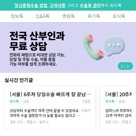
임신중절수술 방법
,
고려사항
그리고
수술후 관리
까지 토닥톡
정보톡
Q&A톡
병원톡
후기톡
토닥톡
2
/
3
실시간 인기글
[서울] 6주차 당일수술 빠르게 잘 끝났어
[서울] 20주차
요
기 ㅠㅠ
후기톡
십호
2일전
후기톡
쏘숑
상담부터 수술까지 하루 안에 끝낼 수 있었어요
더보기
일하느라 하루하루 
어차피 수술 결정한거 더 늦출 필요는 없다고 생
20주 차까지 넘어가 
각해서
주수가 꽤 찬 상태라
조회 176
댓글 4
토닥 0
조회 155
댓글 5
당일 바로 수술하기로 결정했어요
덜컥 겁부터 나더라
6주차였고 수면마취고 흡입술로 받았어요
직장인이라 낮에는 도
제가 수술 받은 곳은 자궁유착방지제가 기본으
게 검색만 하다가..