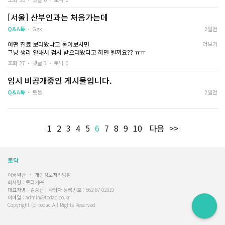
아이를 둘다 포기할지 한 아이만 선택할지 마음의 결정이 안되서 남편이랑 같이
다녀왔어요
[서울] 산부인과는 처음가는데
선생님이 초음파를 보시더니 착상 위치 때문에 선유 가능하다고 하시더라고요
대신 위험성이 있고, 수술 이후에 염증 관리나 컨디션 관리가 중요해서 자주 내원
Q&A톡
Ggx
2일전
해야 한다고 하더라고요 남은 아이가 문제 없는지 계속 체크한다고요..그리고 9
어떤 진료 보러왔냐고 물어보시면
더보기
주 전에는 해야 한다고도 설명해주셨어요
그냥 생리 안해서 검사 받으러왔다고 하면 될까요?? ㅠㅠ
저희는 쌍둥이 선유로 결정하고 한 아이를 지키기로 했어요 다음주로 수술 날짜
조회 27
댓글 3
토닥 0
잡혔고 제발 무사히 잘 끝나기만을 바라고 있어요
임시 비공개중인 게시물입니다.
Q&A톡
토둥
2일전
1
2
3
4
5
6
7
8
9
10
다음
>>
토닥
이용약관
개인정보처리방침
회사명 : 토다기㈜
대표자명 : 김종선 | 사업자 등록번호 : 862-87-02519
이메일 : admin@todac.co.kr
Copyright (c) todac All Rights Reserved