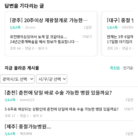
로 포함되어 있어서 그대로 진행했고
다행히 24시간 상담
답변을 기다리는 글
추가로 권유받은 영양제는 따로 선택하지 않았
락했어요..
어요
저랑 비슷한 주수인 분들은 꼭 하지 않아도 되긴
새벽 시간이었음에도
[광주] 20주이상 제왕절개로 가능한곳
[대구] 중절 
하다고 해서요
고,,,,
제발...
Q&A톡
Zncnn
1일전
Q&A톡
비비빗비
대신 집에 가서 충분히 쉬고 잘 먹으면서 회복하
진행 가능 여부 부터 빠른 내원 일정까지 일사천
는 데 집중하기로 했습니다
리로 잡아주셔서 답답
유전병의심있어서 늦게 알 것같아요....
더보기
현재는 3주 6일차이
무리해서 움직이지 않고 푹 쉬는 게 저한테는 더
이었습니다...
24년근종개복술을 해서 정보가 필요합니다
17일쯤 아기집이 보
맞을 것 같았어요
회사가 여의도 근처라 퇴근하고 이동하기 
부탁드려요
중절 수술 가능한 병
배랑 허리가 뻐근하게 아프고 아래도 뭔가 이물
위치라 상담받은 날 
조회 64
댓글 0
토닥 0
조회 29
댓글 0
토
비용도 대략 알고싶습
감 있는 느낌이 있는데
어제 초음파 검사 받고 왔는데 남은거 없고 수술
수술 하려하니까 긴장
잘 됐다고 하셨어요
원장님과 간호사 선
지금 올라온 게시물
며칠은 더 집에만 있어야겠어요 날도 너무 덥고
설명해 주시면서 안심
최신순
인기순
그래서
절대 무리하지 않으려고요
수술 하고 나서 궁금
많이 여쭤보았는데,
원장선생님이 친절하
[춘천] 춘천에 당일 바로 수술 가능한 병원 있을까요?
ㅠ ㅠㅠㅠ 집에 돌아
사항에 대해 카톡으
Q&A톡
eeeee123
2일전
바로바로 세심하게 
했습니다.....!!! 너
5-6주로 예상되는 상황인데 춘천에 당일에 바로 수술 가능한 병원 있을까요?
더보기
조회 17
댓글 2
토닥 0
20주라는 주수 때문
바쁜 일정 때문에 망
[제주] 중절가능병원...
담 먼저 받아보시는 
다들 건강하게 몸조리
Q&A톡
예르삐삐
2일전