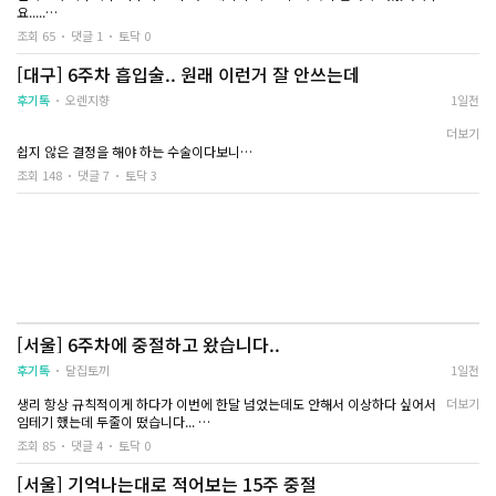
어차피 책임도 안 질 사람이고 제 미래를 생각하면 이게 맞는 선택이니까요. 근데
상담을 충분히 받아보고 믿음이 가는 의료진이
보통은 다들 수술하고
요.....
무리해서 움직이지 않고 푹 쉬는 게 저한테는 더 맞을 것 같았어요
진짜 이런 사람인 줄도 모르고 만났던 그 시간들이 너무 후회됩니다...ㅠㅠ
있는 병원을 선택하시길 추천드립니다
고 한다던데
주수가 꽤 찬 상태라 안 받아주는 곳이 있을까 봐 덜컥 겁부터 나더라고요ㅠㅠㅠ
배랑 허리가 뻐근하게 아프고 아래도 뭔가 이물감 있는 느낌이 있는데
조회 65
댓글 1
토닥 0
그 부분이 생각보다 훨씬 큰 차이를 만들어 주는
저는 수술 끝나고 바
ㅠㅠ
어제 초음파 검사 받고 왔는데 남은거 없고 수술 잘 됐다고 하셨어요
수술비도 그동안 알바해서 모아둔 돈으로 다 계산했고 지금 가족들은 아무도 모
것 같습니다
돌아가고 나서부터
직장인이라 낮에는 도저히 시간이 안 나서 밤늦게 검색만 하다가..
며칠은 더 집에만 있어야겠어요 날도 너무 덥고 그래서
[대구] 6주차 흡입술.. 원래 이런거 잘 안쓰는데
르는 상황인데, 굳이 이야기 꺼내지 않는 게 맞겠죠...? 조언 좀 부탁드려요.
미식거리고 어지럼증
다행히 24시간 상담이 가능한 곳을 찾아 바로 연락했어요..
절대 무리하지 않으려고요
그리고 수술비 반이라도 받아내고 싶은데 혹시 잠수탄 사람한테 수술비 받아내
생하는 것들은
후기톡
오렌지향
1일전
보신 분 계신가요?
사람마다 조금씩 다른
새벽 시간이었음에도 불구하고 답변 다해주시고,,,,
어떤 식으로 연락해서 받아내셨는지도 조언 부탁드립니다...ㅠㅠ
더보기
진행 가능 여부 부터 빠른 내원 일정까지 일사천리로 잡아주셔서 답답했던 속이
쉽지 않은 결정을 해야 하는 수술이다보니
크게 걱정하지는 않
뻥 뚫리는 기분이었습니다...
저도 누군가한테는 도움이 되고싶어 적어봐요...
회사가 여의도 근처라 퇴근하고 이동하기 편한 위치라 상담받은 날 바로 방문할
조회 148
댓글 7
토닥 3
저도 중절 수술하기 전에는 하루에도 몇 번씩 커뮤니티만 들락날락했던 사람이
중절을 해야되나 말
수 있었어요..
라 비슷한 상황인 분들에게 조금이라도 도움이 될까 해서요..
됩니다.
다만, 중절을 해야겠
수술 하려하니까 긴장을 많이 했는데,
전 6주차에 흡입술로 진행했고, 수액도 추가해서 받았어요
하루라도 빨리 하는 
원장님과 간호사 선생님들이 절차를 차분하게 설명해 주시면서 안심시켜 주시더
수술 자체보다 저는 기다리는 시간이 더 긴장됐던 것 같아요...
주수가 늘어날 때마다
라구요..!
병원에 도착해서 검사를 하고 설명을 듣는 동안은 괜찮았는데, 막상 제 차례가 가
까워질수록 별생각이 다 들었던..ㅠㅠㅠ
고민은 천천히 결정
수술 하고 나서 궁금한게 너무 많아서 카톡으로 많이 여쭤보았는데,
그래도 원장님이 계속 차분하게 안내해줘서 마음이 조금씩 편해지긴 하더라고
원장선생님이 친절하게 다 답변해주시더라구요ㅠ ㅠㅠㅠ 집에 돌아와서도 회복
요...
누구보다 토닥톡에 
과정이나 주의사항에 대해 카톡으로 질문을 남기면
[서울] 6주차에 중절하고 왔습니다..
그리고 중절은 수면으로 진행해서 과정은 그냥 기억이 없어요..
한 20대가
바로바로 세심하게 피드백을 주셔서 정말 든든했습니다.....!!! 너무 걱정했는데...
눈을 떴을 때는 회복실이었고, 처음에는 정신이 조금 멍했던 것 같아요
ㅠㅠ
후기톡
달집토끼
1일전
배는 생리통처럼 묵직한 느낌이 있었는데 초반에만 그렇고 시간이 지나면서 조
금씩 괜찮아졌어요
20주라는 주수 때문에 고민하시거나,
생리 항상 규칙적이게 하다가 이번에 한달 넘었는데도 안해서 이상하다 싶어서
더보기
수액을 같이 맞으면서 쉬다 보니 몸에 힘이 돌아오는 느낌이 들기도 했어요
바쁜 일정 때문에 망설이시는 분들이 있다면 상담 먼저 받아보시는 걸 추천드립
임테기 했는데 두줄이 떴습니다...
수액 추가하는거 그렇게 안비싸니까 수액까지 받으면 좋을 것 같기는 해요..!
니다 ㅠㅠ
두 줄 떴을 때 정말 심장이 쿵 내려앉았고... 지금 상황이 아기를 낳을 수 있는 상
조회 85
댓글 4
토닥 0
다들 건강하게 몸조리 잘하셨으면 좋겠어요!!!!
황이 아니라서... 급하게 중절하고 왔습니다....
아무튼 수술 받고 집에 와서는 무조건 쉬자는 생각으로 하루를 보냈어요 전
[서울] 기억나는대로 적어보는 15주 중절
배가 살짝 당기는 느낌은 있었지만 계속 심하게 아픈 건 아니었고, 따뜻하게 쉬면
임테기 하고나서 두 줄인거 확인하고 중절 하는 병원에 전화를 먼저 해서 제 상황