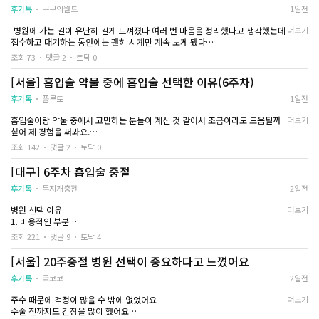
서 물도 자주 마셔줬구요..
말씀 드리니깐 자세한건 병원에서 확인해보자고 하셔서 다음날 바로 방문했습니
후기톡
구구의월드
1일전
다음 날에는 컨디션이 조금 나아졌지만 평소처럼 움직이기보다는 천천히 생활했
다... 전날 전화로 금식하고 오시면 당일에 중절 가능하다고 말씀해주셔서 금식하
습니다...!
-병원에 가는 길이 유난히 길게 느껴졌다 여러 번 마음을 정리했다고 생각했는데
더보기
고 갔습니다...
몸이 회복되는 것도 중요하긴한데 몸 회복은 크게 무리만 안하면 금방 회복되니
접수하고 대기하는 동안에는 괜히 시계만 계속 보게 됐다
걱정은 안해도 될 것 같아요
-당일 수술 예약을 잡고 갔다 아침 식사를 하지 않고 갔으며 도착해서 초음파 검
갔을 때 여원장님께서 상담해주셨고 따뜻한 말씀으로 진료해주셨어요... 혼자간
조회 73
댓글 2
토닥 0
그저 저는 마음을 추스르는 시간이 더 필요하다고 생각하는 편이라
사를 한 뒤 원장님 상담을 진행했다
거기도 하고 솔직한 감정으로는 중절이 무섭기도 했지만 여원장님께 진료 받으
스트레스 받지 않으려고 노력했고 긍정적으로 생각하려고 노력했어요...ㅎㅎㅎ
-수술 방법에 대해 이야기 하고 실장님 하고는 금액, 영양제 선택 여부 등에 대해
면서 많이 진정이 되서 상담 후에 바로 수술했습니다... 수술 후에는 1인 회복실
[서울] 흡입술 약물 중에 흡입술 선택한 이유(6주차)
주변에 알릴수도 없어서 진짜 찐친 한명한테만 털어놨고
이야기를 나눴다
에서 몸이 괜찮아질 때까지 있다가 바로 퇴원했어요...
너무 우울하지 않으려고 친구랑 시간을 보내니 점점 나아지긴 하더라고요..
-난 그냥 빨리 받고 싶은 것이 최우선 목표여서 병원에서 추천해주는대로 했다
후기톡
플루토
1일전
제가 급하게 알아보고 간거긴 하지만 혹시나 홈페이지에 나와있는 금액보다 비
잠시 잊는 것 뿐이지만요...ㅎㅎㅠㅠ
-바로 수술에 들어가지 않고 자궁을 부드럽게 해주는 주사를 맞게 된다 이걸 맞
싸질까봐 걱정했는데 추가요금없이 그대로 중절 받고 왔습니다...
그래도 여건이 안 되는데 책임지지 못할 선택을 하는 것보다는
흡입술이랑 약물 중에서 고민하는 분들이 계신 것 같아서 조금이라도 도움될까
더보기
으면 화장실 가고 싶은 느낌이 들고 아랫배가 뻐근? 불편해지는 느낌이 든다
아직 정신적으로 회복이 다 된건 아니지만 중절하는 병원 찾아보고 계신 분이 계
제 마음이 조금 아픈 과정을 겪는 게 더 낫다고 생각하며 지내고 있습니다...!!
싶어 제 경험을 써봐요.
-난 근종도 있다고 해서 출혈이 평균보다 많을 가능성이 있어 지혈에 도움이 되
신다면 제 글이 조금이나마 도움이 되시길 바라면서 씁니다...
일단 저는 중절을 두 번 했고요..ㅎㅎ
는 영양제를 추가 해서 맞았다
조회 142
댓글 2
토닥 0
그래도 중절 자체는 잘 끝나서 마음은 후련해요..ㅎㅎ
두 번 모두 흡입술로 진행했어요.
-수술은 수면마취로 한다 수술이 끝나고도 회복실에 한참 있게 된다 혈압도 재고
그러니 너무 겁 먹지 마셨으면해서 솔직한 이야기를 털어놓아봅니다...!!
체온도 재고 출혈은 많은지 체크도 계속 한다
[대구] 6주차 흡입술 중절
저도 두 번째 때는 또 흡입술을 받는다는 게 부담돼서 이번에는 mtx로 해볼까 생
-자궁이 수축되는건지 쥐어 짜는 듯한 통증이 있어 누워 있기도 힘들었다
각했어요.
후기톡
무지개충전
2일전
-시간이 지나면서 통증은 점점 줄고 출혈도 잡혀서 집으로 돌아왔다
주사를 맞고 집에서 약을 복용하는 방식이라고 해서 처음에는 mtx가 부담이 조
-출혈은 며칠 더 이어졌지만 양은 많지 않고(생리 4-5일차 정도) 점점 줄어들고
병원 선택 이유
더보기
금 덜하지 않을까 싶었거든요.
있는 중이다
1. 비용적인 부분
-피도 거의 나지 않고 복부 통증도 없고 소화 기능도 점점 좋아지고 있지만 날씨
2. 여자 선생님만 있는지
원장님께서 두 방식의 진행 과정과 차이를 하나씩 상세하게 설명해주셔서 그 내
+수술의 영향으로 컨디션이 좋지 않아 집에서 주로 쉬고 있다
조회 221
댓글 9
토닥 4
용을 들으면서 고민했어요.
아직 학생신분이라 자금적인 여유가 없기 때문에
다행히 바로 선택하라고 재촉하지 않으시고 충분히 생각할 시간을 주셔서 부담
[서울] 20주중절 병원 선택이 중요하다고 느꼈어요
비용적인 부분이 가장 크게 느껴졌어요
없었어요
후기톡
국코코
2일전
여자 마음은 여자가.. 제일 잘 알지 않나 싶기도 하고
MTX는 1주 차에 종결되지 않으면
주수 때문에 걱정이 많을 수 밖에 없었어요
더보기
제 몸을 남자 선생님이 하는 데에서 하고 싶진 않았어요
검사를 받고 추가로 주사를 맞아야 할 수도 있다는 건 알고 있었는데요.
수술 전까지도 긴장을 많이 했어요
막상 제가 한 번에 종결되지 않을까봐 걱정이 되더라고요.