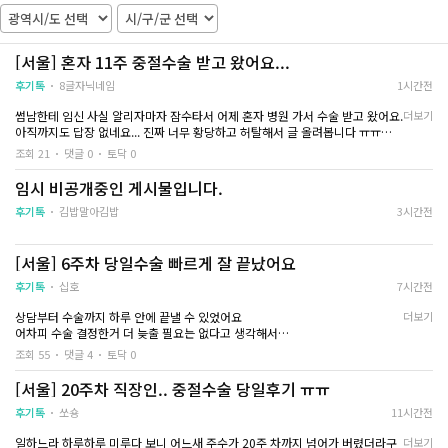
는 방식은 아니었고
여자 마음은 여자가..
오랜 시간 자궁수축 주사를 맞으면서 자궁이 수
하고
축되기를 기다리는 방법이었습니다
제 몸을 남자 선생님
시간이 길다 보니 몸도 피곤하고 힘들게 느껴졌
았어요
[서울] 혼자 11주 중절수술 받고 왔어요...
는데
후기톡
8글자닉네임
1시간전
간호사분이 중간중간 진행 상황을 설명해 주고
병원 이름은 공개가
불편한 점은 없는지 계속 확인해 주셔서 불안감
대구산부인과 검색하
썸남한테 임신 사실 알리자마자 잠수타서 어제 혼자 병원 가서 수술 받고 왔어요.
더보기
이 많이 줄었어요
곳이었어요
아직까지도 답장 없네요... 진짜 너무 황당하고 허탈해서 글 올려봅니다 ㅠㅠ
혼자 기다리는 느낌이 아니라는 점이 큰 위안이
됐습니다
--
조회 21
댓글 0
토닥 0
생리가 늦어지는 느낌은 있었는데 원래 좀 불규칙해서 사실 별 생각 안하고 있었
어요...
임시 비공개중인 게시물입니다.
수술이 끝난 뒤에는 생리통보다 조금 강한 통증
조심스럽게 대해주시
그런데 며칠 전에 왠지 느낌이 너무 안좋아서 테스트기를 해봐야될 것 같더라고
과 출혈이 있었지만
늘상 이런 사람들을
요.
후기톡
김밥말아김밥
3시간전
하루하루 지나면서 점차 줄어들었고 무리하지
저는 처음이잖아요...
진짜 혹시나... 아니겠지 하면서 테스트기 해봤는데 너무 선명하게 두 줄이어서...
않으니 회복도 생각보다 빨랐습니다
현실감이 안 들었어요.
수술 전에는 회복 기간이 오래 걸릴 거라고 걱정
초음파랑 피검사 하고
[서울] 6주차 당일수술 빠르게 잘 끝났어요
했는데
대한 설명을 해주셨
병원 갔더니 벌써 11주라고 해서... 그냥 수술을 하기로 결정했어요.
충분히 휴식을 취하니 몸은 조금씩 제 컨디션을
후기톡
십호
7시간전
혹시 몰라 금식하고 갔고 의사 선생님이 수술에 대해서 설명해 주셨는데 사실 기
찾아가는 느낌이 들었습니다
미래를 위해 생각하면
억도 잘 안나요.
을 것 같긴 하지만
상담부터 수술까지 하루 안에 끝낼 수 있었어요
더보기
수술자체는 수액좀 맞다가 수술실 들어가고 금방 끝난거 같아요
이번 일을 겪으면서 가장 크게 느낀 건 병원 선택
당장 임신한 상태로
어차피 수술 결정한거 더 늦출 필요는 없다고 생각해서
수술 하면 며칠 동안 생리처럼 출혈이 나올 수 있고 수술 직후엔 아플 수 있다고
의 중요성이었습니다
수술로 진행하기로 
당일 바로 수술하기로 결정했어요
조회 55
댓글 4
토닥 0
하셨는데 아프긴 했지만 마음이 더 아픈거 같았어요.
같은 과정을 겪더라도 의료진의 설명이나 대응
6주차였고 수면마취고 흡입술로 받았어요
진통제 약 돌기 시작하면 아프진 않더라구요
방식에 따라
마취 들어가고 나면 
제가 수술 받은 곳은 자궁유착방지제가 기본으로 포함되어 있어서 그대로 진행
[서울] 20주차 직장인.. 중절수술 당일후기 ㅠㅠ
환자가 느끼는 불안감은 정말 다를 수 있다는 생
했고
병원 상담 받을때 의사선생님이 괜찮을 거라고 하셨듣데 그때는 아무런 생각이
각이 들었어요
혹시나 모를 나중을 
추가로 권유받은 영양제는 따로 선택하지 않았어요
후기톡
쏘숑
11시간전
없었다가 지금 그 얘기가 괜히 생각이 나네요...
혹시 저처럼 20주 중절수술을 앞두고 계신 분이
수액 맞고나서 집 
저랑 비슷한 주수인 분들은 꼭 하지 않아도 되긴 하다고 해서요
솔직히 수술 결정한 것 자체는 전혀 후회 없어요.
라면 비용만 비교하기보다는
일하느라 하루하루 미루다 보니 어느새 주수가 20주 차까지 넘어가 버렸더라구
더보기
대신 집에 가서 충분히 쉬고 잘 먹으면서 회복하는 데 집중하기로 했습니다