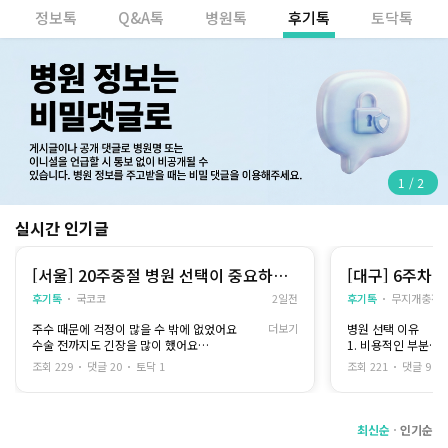
정보톡
Q&A톡
병원톡
후기톡
토닥톡
1
/
2
실시간 인기글
[서울] 20주중절 병원 선택이 중요하다
[대구] 6주차 
고 느꼈어요
후기톡
국코코
2일전
후기톡
무지개충전
주수 때문에 걱정이 많을 수 밖에 없었어요
더보기
병원 선택 이유
수술 전까지도 긴장을 많이 했어요
1. 비용적인 부분
그래도 충분히 상담을 받은 뒤 믿을 수 있는 병원
2. 여자 선생님만 
조회 229
댓글 20
토닥 1
조회 221
댓글 9
을 선택했고
그 덕분에 생각보다 안정적으로 과정을 마칠 수
아직 학생신분이라 
있었습니다
에
비용적인 부분이 가
최신순
인기순
제가 받은 방법은 입원해서 유도분만을 진행하