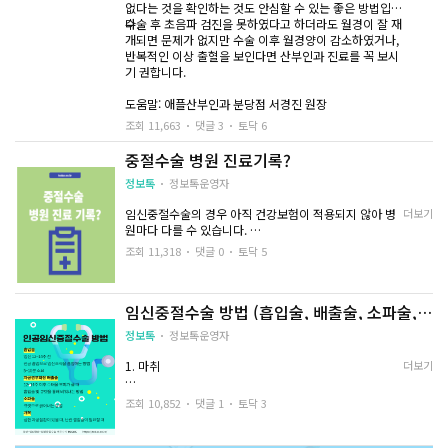
없다는 것을 확인하는 것도 안심할 수 있는 좋은 방법입니
다.
수술 후 초음파 검진을 못하였다고 하더라도 월경이 잘 재
개되면 문제가 없지만 수술 이후 월경양이 감소하였거나,
반복적인 이상 출혈을 보인다면 산부인과 진료를 꼭 보시
기 권합니다.
도움말: 애플산부인과 분당점 서경진 원장
조회 11,663
댓글 3
토닥 6
중절수술 병원 진료기록?
정보톡
정보톡운영자
임신중절수술의 경우 아직 건강보험이 적용되지 않아 병
더보기
원마다 다를 수 있습니다.
병원 진료 기록은 본인 이외에는 알 수 없고 환자 본인의
조회 11,318
댓글 0
토닥 5
동의 없이는
그 누구도 알 수 없습니다.
임신중절수술 방법 (흡입술, 배출술, 소파술,
의사 또는 병원(의료 기관) 종사자가 이를 어길 시 의료법
개복술)
제19조(정보 누설 금지) 위반에
정보톡
정보톡운영자
해당되고 의료법 제88조(벌칙)에 의해 3년 이하의 징역이
나 3천만 원 이하의 벌금으로 처벌받을 수 있습니다.
1. 마취
더보기
조회 10,852
댓글 1
토닥 3
적절히 통증 관리를 위해 전 후 진통제를 투여하며, 임신
중절수술은 수면 마취 후 진행합니다. 임산부에 때라 전신