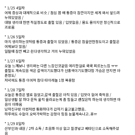
* 1/25 4일차
어제 증상과 대체적으로 비슷 / 점심 쯤 배 통증이 잠깐이지만 세게 와서 엎드려
누워있었음 /
대형 생리대 한면 적실정도로 출혈 있음 / 입맛없음 / 몸도 몸이지만 정신적으로
괴로움
* 1/26 5일차
마치 생리하는것처럼 통증과 출혈이 있었음 / 통증은 참을만한정도이고 출혈은
어제보다 많음/
일할때 잠깐 빼고 쉰다생각하고 거의 누워있었음
* 1/27 6일차
오늘 느껴보니 생리와는 다른 느낌인것같음 예리한걸로 쿡쿡 찌르는느낌 ㅠㅠ
출혈도 계속있음 색은 갈색이기도했다가 선홍색이기도했다함 가슴은 만지면 아
픈정도/
저녁에도 통증 이어져 참다 타이레놀 1정 복용함
* 1/28 7일차
오늘은 통증은 별로 없었고,갈색 출혈은 아직 있음 / 입맛이 없어 죽먹음 /
일상생활 잘 하다 문득 울컥 올라오는게 좀 힘들고 괜찮은척 하는데 생각하면 마
음이 아파옴
남자친구랑 이런저런 통화하다가 갑자기 울고불고했음..
하루에도 수없이 오락가락하는 감정이 힘듬 눈물계속나고..휴ㅠ
* 1/29 8일차
산부인과 내원 / 2차 소독 / 초음파 이상 없고 질경넣고 베타딘으로 소독해주셨
음