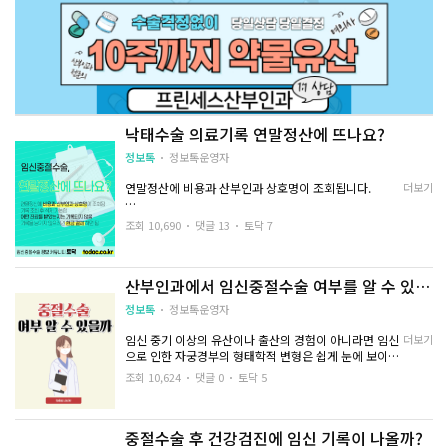
마취가 필요할 수 있습니다.
2. 임신중절수술
낙태수술 의료기록 연말정산에 뜨나요?
- 흡입술: 임신 12~14주 전 이용하며 자궁경부 확장제를
이용해 인위적으로 확장시키고 진공 흡입을 해 임신조직
정보톡
정보톡운영자
을 흡입합니다. 5~10분 가량 소요됩니다.
연말정산에 비용과 산부인과 상호명이 조회됩니다.
더보기
- 자궁경부확장 배출술: 12~14주 이후 일 경우 수태물 부
기록 조회 후에 삭제 가능하며
피가 클 때, 흡입술 및 큐렛을 통해 비워내는 방법
조회 10,690
댓글 13
토닥 7
어떤 진료를 받았는지는 기록되지 않습니다.
- 소파술: 자궁경부 확장제로 확장시킨 후 큐렛으로 긁어
내는 방법
산부인과에서 임신중절수술 여부를 알 수 있나
기록을 남기지 않으려면 현금 결제 하시면 됩니다.
요?
- 개복: 심한 자궁질환이 있을 때, 난관 결찰술이 필요할
정보톡
정보톡운영자
때
임신 중기 이상의 유산이나 출산의 경험이 아니라면 임신
더보기
으로 인한 자궁경부의 형태학적 변형은 쉽게 눈에 보이지
않습니다.
조회 10,624
댓글 0
토닥 5
3. 경과 확인
중절 시 임신 주수, 중절 방식, 중절 과정이나 중절 후 후유
증 그리고 몸의 컨디션 등에 따라서
중절수술 후 건강검진에 임신 기록이 나올까?
- 출혈 여부 확인 (개인차 있음)