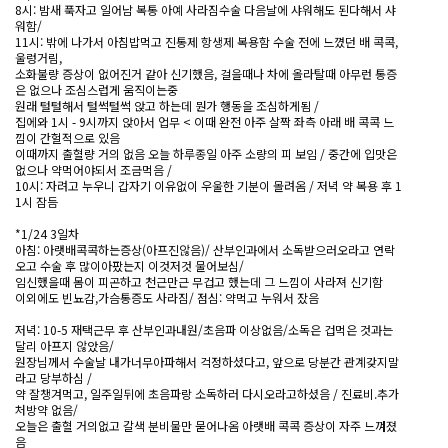
8시: 밤새 푹자고 일어남 복통 아예 사라짐수술 다음날에 샤워해도 된다해서 샤
워함/
11시: 밖에 나가서 아침밥먹고 진통제 항생제 복용함 수술 전에 느꼈던 배 콕콕,
울렁거림,
소화불량 증상이 없어진거 같아 신기했음, 걸을때나 차에 올라탈때 아무런 통증
은 없으나 조심스럽게 움직이는중
원래 털털해서 털썩털썩 앉고 하는데 뭔가 행동을 조심하게됨 /
집에와 1시 - 9시까지 앉아서 업무 < 이때 완전 아주 살짝 좌측 아래 배 콕콕 느
낌이 간헐적으로 있음
이때까지 출혈량 거의 없음 오늘 하루종일 아주 소량의 피 보임 / 중간에 입맛은
없으나 약먹어야되서 조금먹음 /
10시: 자려고 누우니 갑자기 이유없이 우울한 기분이 몰려옴 / 저녁 약 복용 후 1
1시 잠듬
*1/24 3일차
아침: 아랫배콕콕하는증상(아프진않음)/ 산부인과에서 소독받으러오라고 연락
오고 수술 후 많이아팠는지 이것저것 물어보심/
임신했을때 몸이 피곤하고 천근만근 무겁고 했는데 그 느낌이 사라져 신기함
이외에도 빈뇨감,가슴통증도 사라짐/ 점심: 약먹고 누워서 잤음
저녁: 10-5 재택근무 후 산부인과내원/초음파 이상없음/소독은 겁먹은 것과는
달리 아프지 않았음/
원장님께서 수술날 내가너무아파해서 걱정하셨다고, 앞으로 당분간 관계갖지말
라고 당부하심 /
약 잘챙겨먹고, 일주일뒤에 초음파랑 소독하러 다시오라고하셨음 / 진료비.추가
처방약 없음/
오늘은 출혈 거의없고 갈색 분비물만 묻어나옴 아랫배 콕콕 증상이 자주 느껴졌
음