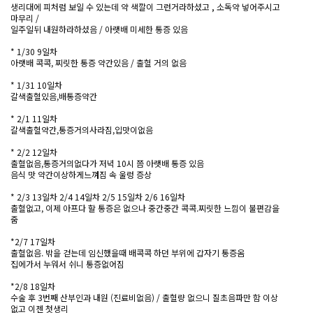
생리대에 피처럼 보일 수 있는데 약 색깔이 그런거라하셨고 , 소독약 넣어주시고
마무리 /
일주일뒤 내원하라하셨음 / 아랫배 미세한 통증 있음
* 1/30 9일차
아랫배 콕콕, 찌릿한 통증 약간있음 / 출혈 거의 없음
* 1/31 10일차
갈색출혈있음,배통증약간
* 2/1 11일차
갈색출혈약간,통증거의사라짐,입맛이없음
* 2/2 12일차
출혈없음,통증거의없다가 저녁 10시 쯤 아랫배 통증 있음
음식 맛 약간이상하게느껴짐 속 울렁 증상
* 2/3 13일차 2/4 14일차 2/5 15일차 2/6 16일차
출혈없고, 이제 아프다 할 통증은 없으나 중간중간 콕콕.찌릿한 느낌이 불편감을
줌
*2/7 17일차
출혈없음. 밖을 걷는데 임신했을때 배콕콕 하던 부위에 갑자기 통증옴
집에가서 누워서 쉬니 통증없어짐
*2/8 18일차
수술 후 3번째 산부인과 내원 (진료비없음) / 출혈량 없으니 질초음파만 함 이상
없고 이젠 첫생리