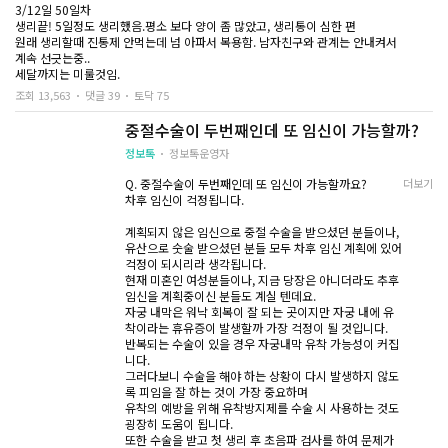
3/12일 50일차
생리끝! 5일정도 생리했음.평소 보다 양이 좀 많았고, 생리통이 심한 편
원래 생리할때 진통제 안먹는데 넘 아파서 복용함. 남자친구와 관계는 안내켜서
계속 선긋는중..
세달까지는 미룰것임.
조회 13,563
댓글 39
토닥 75
중절수술이 두번째인데 또 임신이 가능할까?
정보톡
정보톡운영자
Q. 중절수술이 두번째인데 또 임신이 가능할까요?
더보기
차후 임신이 걱정됩니다.
계획되지 않은 임신으로 중절 수술을 받으셨던 분들이나,
유산으로 숫술 받으셨던 분들 모두 차후 임신 계획에 있어
걱정이 되시리라 생각됩니다.
현재 미혼인 여성분들이나, 지금 당장은 아니더라도 추후
임신을 계획중이신 분들도 계실 텐데요.
자궁 내막은 워낙 회복이 잘 되는 곳이지만 자궁 내에 유
착이라는 휴유증이 발생할까 가장 걱정이 될 것입니다.
반복되는 수술이 있을 경우 자궁내막 유착 가능성이 커집
니다.
그러다보니 수술을 해야 하는 상황이 다시 발생하지 않도
록 피임을 잘 하는 것이 가장 중요하며
유착의 예방을 위해 유착방지제를 수술 시 사용하는 것도
굉장히 도움이 됩니다.
또한 수술을 받고 첫 생리 후 초음파 검사를 하여 문제가