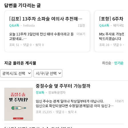
비용적인 부분이 가
답변을 기다리는 글
제가 받은 방법은 입원해서 유도분만을 진행하
는 방식은 아니었고
여자 마음은 여자가..
오랜 시간 자궁수축 주사를 맞으면서 자궁이 수
하고
[김포] 13주차 소파술 여의사 추천해주
[포항] 6주차
축되기를 기다리는 방법이었습니다
제 몸을 남자 선생님
세요
Q&A톡
hellosla
1일전
Q&A톡
돼지국밥
시간이 길다 보니 몸도 피곤하고 힘들게 느껴졌
았어요
는데
오늘 12주차 3일인데 전신 태아 수종이라고 듣
더보기
Mtx 주사로 가능한
간호사분이 중간중간 진행 상황을 설명해 주고
병원 이름은 공개가
고왔네요..
탁드리겠습니다
불편한 점은 없는지 계속 확인해 주셔서 불안감
대구산부인과 검색하
목 투명대 9mm이구요.. 소개받은 병원은 서울
이 많이 줄었어요
곳이었어요
조회 51
댓글 0
토닥 0
조회 28
댓글 0
토
이라 멀어서
혼자 기다리는 느낌이 아니라는 점이 큰 위안이
김포로 문의드려요ㅠ
됐습니다
--
지금 올라온 게시물
수술이 끝난 뒤에는 생리통보다 조금 강한 통증
조심스럽게 대해주시
최신순
인기순
과 출혈이 있었지만
늘상 이런 사람들을
하루하루 지나면서 점차 줄어들었고 무리하지
저는 처음이잖아요...
않으니 회복도 생각보다 빨랐습니다
수술 전에는 회복 기간이 오래 걸릴 거라고 걱정
초음파랑 피검사 하고
중절수술 몇 주부터 가능할까
했는데
대한 설명을 해주셨
충분히 휴식을 취하니 몸은 조금씩 제 컨디션을
정보톡
정보톡운영자
찾아가는 느낌이 들었습니다
미래를 위해 생각하면
을 것 같긴 하지만
임신 주수는 관계 일이나 착상일부터가 아닙니다.
더보기
이번 일을 겪으면서 가장 크게 느낀 건 병원 선택
당장 임신한 상태로
임신으로 확인되었다면 수정일(관계일)은 이미 임신 2주
의 중요성이었습니다
수술로 진행하기로 
입니다
조회 15,335
댓글 0
토닥 4
같은 과정을 겪더라도 의료진의 설명이나 대응
임신 2~3주 차는 수정란이 아직 완전히 자궁에 안착된 시
방식에 따라
마취 들어가고 나면 
점이 아니며
환자가 느끼는 불안감은 정말 다를 수 있다는 생
관계 후 2-3주가 지났으면 임신 4-5주 정도라고 말할 수
각이 들었어요
혹시나 모를 나중을 