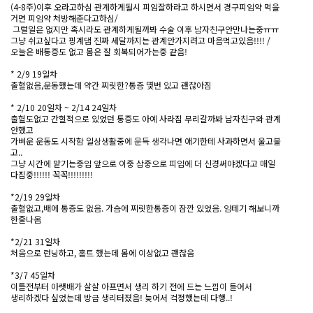
(4-8주)이후 오라고하심 관계하게될시 피임잘하라고 하시면서 경구피임약 먹을
거면 피임약 처방해준다고하심/
그럴일은 없지만 혹시라도 관계하게될까봐 수술 이후 남자친구안만나는중ㅠㅠ
그냥 쉬고싶다고 핑계댐 진짜 세달까지는 관계안가지려고 마음먹고있음!!!! /
오늘은 배통증도 없고 몸은 잘 회복되어가는중 같음!
* 2/9 19일차
출혈없음,운동했는데 약간 찌릿한?통증 몇번 있고 괜찮아짐
* 2/10 20일차 ~ 2/14 24일차
출혈도없고 간헐적으로 있었던 통증도 아예 사라짐 무리갈까봐 남자친구와 관계
안했고
가벼운 운동도 시작함 일상생활중에 문득 생각나면 애기한테 사과하면서 울고불
고..
그냥 시간에 맡기는중임 앞으로 이중 삼중으로 피임에 더 신경써야겠다고 매일
다짐중!!!!!! 꼭꼭!!!!!!!!!
*2/19 29일차
출혈없고,배에 통증도 없음. 가슴에 찌릿한통증이 잠깐 있었음. 임테기 해보니까
한줄나옴
*2/21 31일차
처음으로 런닝하고, 홈트 했는데 몸에 이상없고 괜찮음
*3/7 45일차
이틀전부터 아랫배가 살살 아프면서 생리 하기 전에 드는 느낌이 들어서
생리하겠다 싶었는데 방금 생리터졌음! 늦어서 걱정했는데 다행..!