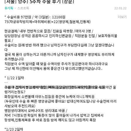
[서울] 양주) 5주차 수술 후기 (장문)
있습니다.
혹시 저처럼 20주 중절수술을 앞두고 계신 분이
수액 맞고나서 집 
중절수술(낙태)은 임신 4-5주 이상 지나서 초음파로 확인
후기톡
라면 비용만 비교하기보다는
스르르륵
22.01.22
이 되면 할 수 있습니다.
상담을 충분히 받아보고 믿음이 가는 의료진이
보통은 다들 수술하고
사람 따라 다르겠지만 간혹 3주에도 초음파로 확인이 가
* 수술비용 97만원 / 약 (3일분) : 12100원
더보기
있는 병원을 선택하시길 추천드립니다
고 한다던데
능하다면 수술을 하실 수 있습니다.
75(자궁유착방지제+마취제비용)+22(영양제,철분제,진통제)
그 부분이 생각보다 훨씬 큰 차이를 만들어 주는
저는 수술 끝나고 바
것 같습니다
돌아가고 나서부터
현금결제/ 내부 전반적으로 깔끔/ 진료실 따뜻함 /여의사 3명 /
미식거리고 어지럼증
담당원장님 성격은 꼼꼼하시고 진지하신편같음 / 직원분들 친절 / 보호자동의불
생하는 것들은
필요 /
사람마다 조금씩 다른
수술비는 원래 반반 하려 했으나 남자친구가 부담한다길래 그냥 알겠다했습니
다
크게 걱정하지는 않
결국 제 몸이 상하는거고 아픈거니까 남자친구가 내게했구 영양제도 무리하게
추가했습니다
중절을 해야되나 말
직원분이 수액 달아줄 때 맞을 수액이랑 주사가 많은편이라 하시더라구요
됩니다.
그냥 제 자신한테 미안해서 몸에 좋은건 다 맞으려고했던거같습니다..
다만, 중절을 해야겠
하루라도 빨리 하는 
* 1/22 1일차
주수가 늘어날 때마다
수술 후 집에서는 소량의 출혈, 복통은 참을만한정도로 간헐적으로 있음
그러다 갑자기 병원에서처럼 아파서 울고나니 점차 복통이 줄어듬 속은 약간 울
고민은 천천히 결정
렁거리는정도?
화장실에서 소변볼때 아무느낌없음 중간에 뉴케어 미니1개먹음
누구보다 토닥톡에 
(두유인데 수술 후 빠른 영양공급에 좋아요! 밥대신먹어도됩니당 수술전에 미리
한 20대가
사놨오여 추천드려요)
병원생리대에서 오버나이트 생리대로 바꿈 /
저녁 7시정도엔 확실히 통증이 많이 줄어들어 나가서 밥먹고 집에와서
항생제,진통제복용 후 바로 잠듬 밤에 깨지도 않고 아침까지 푹잠
*1/23 2일차