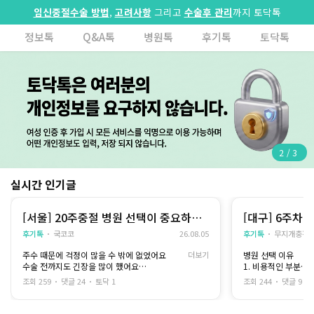
임신중절수술 방법
,
고려사항
그리고
수술후 관리
까지 토닥톡
정보톡
Q&A톡
병원톡
후기톡
토닥톡
2
/
3
실시간 인기글
[서울] 20주중절 병원 선택이 중요하다
[대구] 6주차 
고 느꼈어요
후기톡
국코코
26.08.05
후기톡
무지개충전
주수 때문에 걱정이 많을 수 밖에 없었어요
더보기
병원 선택 이유
수술 전까지도 긴장을 많이 했어요
1. 비용적인 부분
그래도 충분히 상담을 받은 뒤 믿을 수 있는 병원
2. 여자 선생님만 
조회 259
댓글 24
토닥 1
조회 244
댓글 9
을 선택했고
그 덕분에 생각보다 안정적으로 과정을 마칠 수
아직 학생신분이라 
있었습니다
에