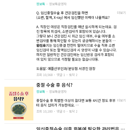
중절 자궁경부 모양처럼 보일 수 있는지와 그 형태의 정도
정보톡
정보톡운영자
는 각기 달라질 수 있습니다.
- 감염 예방을 위한 항생제 사용
Q. 임신중절수술 후 건강검진을 하면
더보기
(소변, 혈액, X-ray) 에서 임신했던 이력이 나올까요?
- 최소 2주 이상 질 분비물이 나오는 때에는 성관계를 해
선 안 됩니다.
또한 초음파상 자궁내막에 반흔이 보인다 하더라도 이 자
A. 직장인 여성은 직장검진를 매년 실시하게 되는데요. 검
체가 유산이나 임신 과거력 유무를 구분 지을 수는 없습니
진 항목에 피검사, 소변검사가 포함되어 있습니다.
- 생리는 6~8주 이내로 합니다.
다.
그렇다 보니 건강검진 시 최근 임신 여부, 수술 여부를 소
변검사를 통해 확인할 수 있는지 궁금해하시는 분들이 많
초음파상으로는 낙태 횟수 또한 알 수 없습니다.
은데요.
임신수치는 임신종결 천천히 떨어지므로 수술 직후 소변
임신검사 또는 혈액임신검사 시 양성이 나올 수 있습니다.
4. 응급 상황
하지만 일반적인 건강검진에는 임신반응 검사가 포함되
어 있지 않으므로 걱정할 필요는 없습니다동.
하지만 산부인과 진찰 시 의사에게 말씀을 해주셔야 진찰
에 도움이 될 수 있습니다.
도움말: 애플산부인과/분당점 서경진 원장
- 질 출혈이 두 시간 연속 한 시간 2개 이상 대형패드가 적
셔졌을 때
조회 10,568
댓글 1
토닥 2
병원에서는 환자 본인의 동의 없이는 타인에게 알려주지
않으니 그 부분에 대한 걱정은 안 하셔도 될 거 같습니다.
- 진통제 복용을 해도 쥐어짜는 통증이 계속될 때
중절 수술 후 음식?
정보톡
정보톡운영자
- 고열이 있을 때
중절수술 후 특별한 이상이 없다면 보통 4시간 정도 후부
더보기
- 악취나는 분비물
터 음식 섭취가 가능한데요.
첫 식사는 부드러운 죽이 좋으며, 그다음부터 위장에 문제
- 호흡곤란
조회 10,180
댓글 0
토닥 2
가 없다면 일반식으로 드셔주면 됩니다.
중절 수술도 산후조리와 마찬가지로 풍부한 단백질 섭취
임신중절수술 이후 회복에 필요한 관리법은 어
를 하시는 게 좋습니다.
낙태수술 후 위와 같은 상황이 있다면 다시 의료기관을 방