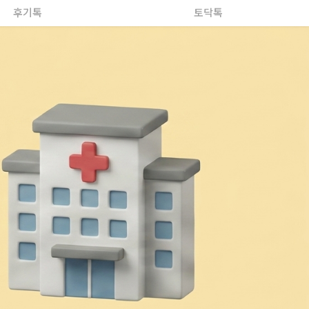
후기톡
토닥톡