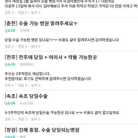
생리 예정일 2틀 밀려서 오늘 병원가서 피검사했는데 수치가 17 나왔어요
다음주 13일에 와서 다시 검사해보고 주사 치료 하자고 하셨고 가격은 50 만원 이라고
그리고 혹시 다음주에 가서 수치가 떨어지면 그냥 생리 할 수도 있는건가요 ?
조회 3
댓글 0
토닥 0
[춘천] 수술 가능 병원 알려주세요ㅜ
Q&A톡
으아에
당일 수술 가능한 병원 있나요?ㅜㅜ 비용도 같이 알려주시면 감사하겠습니다
조회 3
댓글 0
토닥 0
[전주] 전주에 당일 + 여의사 + 약물 가능한곳
Q&A톡
알려줘요1
주수는 3주차정도 예상합니다.
추천받아요! 후기도 간략하게 알려주시면 감사하겠습니다
조회 4
댓글 0
토닥 0
[속초] 속초 당일수술
Q&A톡
eunji100
4-5주차인데 속초에 당일수술 가능한곳 있나요 ㅠㅠ 비용도 같이 알고싶어요
조회 5
댓글 0
토닥 0
[창원] 진해 중절. 수술 당일되는병원
Q&A톡
백박