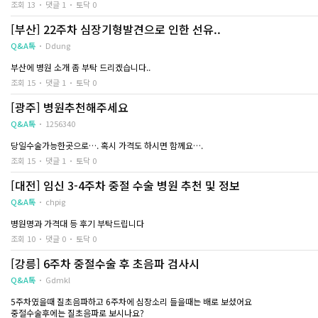
임테기 두줄 떴는데 병원가서 임신 아니였던 분 있는지 궁금합니다
조회 13
댓글 1
토닥 0
저는 지금 생리도 밀렸고 생리통같은 통증도 있는데 생리는 안하신분
[부산] 22주차 심장기형발견으로 인한 선유..
혹시나 있으실까해서 여쭤봅니다...
Q&A톡
Ddung
너무 절망적이네요
부산에 병원 소개 좀 부탁 드리겠습니다..
조회 15
댓글 1
토닥 0
[광주] 병원추천해주세요
Q&A톡
1256340
당일수술가능한곳으로…. 혹시 가격도 하시면 함께요….
조회 15
댓글 1
토닥 0
[대전] 임신 3-4주차 중절 수술 병원 추천 및 정보
Q&A톡
chpig
병원명과 가격대 등 후기 부탁드립니다
조회 10
댓글 0
토닥 0
[강릉] 6주차 중절수술 후 초음파 검사시
Q&A톡
Gdmkl
5주차였을때 질초음파하고 6주차에 심장소리 들을때는 배로 보셨어요
중절수술후에는 질초음파로 보시나요?