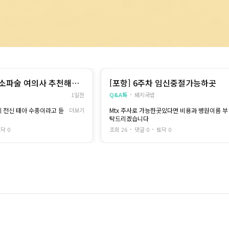
차 소파술 여의사 추천해주
[포항] 6주차 임신중절가능하곳
1일전
Q&A톡
돼지국밥
데 전신 태아 수종이라고 듣
더보기
Mtx 주사로 가능한곳있다면 비용과 병원이름 부
탁드리겠습니다
요.. 소개받은 병원은 서울
닥 0
조회 26
댓글 0
토닥 0
ㅠ