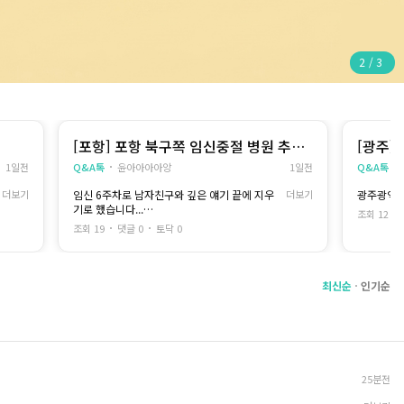
2
/
3
[포항] 포항 북구쪽 임신중절 병원 추천
[광주]
해주세요
1일전
Q&A톡
윤아아아아앙
1일전
Q&A톡
더보기
임신 6주차로 남자친구와 깊은 얘기 끝에 지우
더보기
광주광역시
기로 했습니다...
조회 12
조회 19
댓글 0
토닥 0
포항에 가격 합리적이고 선생님들 좋은 병원 추
천 해주세요
대락 어느정도인지 가격도 같이 알려주시면 감
최신순
인기순
사하겠습니다....
25분전