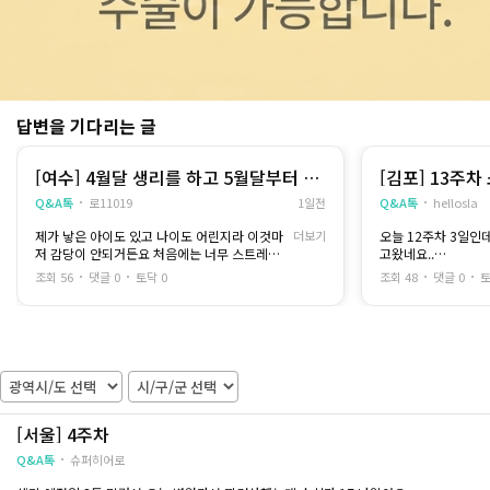
답변을 기다리는 글
[여수] 4월달 생리를 하고 5월달부터 계
[김포] 13주
속 안해요
세요
Q&A톡
로11019
1일전
Q&A톡
hellosla
제가 낳은 아이도 있고 나이도 어린지라 이것마
더보기
오늘 12주차 3일인
저 감당이 안되거든요 처음에는 너무 스트레스
고왔네요..
받아서 생리를 안하나 했는데 제가 처음 임신했
목 투명대 9mm이구
조회 56
댓글 0
토닥 0
조회 48
댓글 0
토
을때랑 같은 느낌이더라구요 지금 그냥 평자로
이라 멀어서
누워있으면 배에 주먹만한 덩어리가 보이고 옆
김포로 문의드려요
으로 손으로 밀어보면 움직여지더라구요 체감상
4개월정도 된거 같은데 혹시 여수 순천쪽으로
잘 하시는곳 추천 좀 가능할까요.. 혹시 저랑 비
슷하시거나 같은 주수에 지우신분 가격대라도
알고싶습니다 준비된게 없어서 그냥 모든게 막
막해서 글 적습니다..
[서울] 4주차
Q&A톡
슈퍼히어로