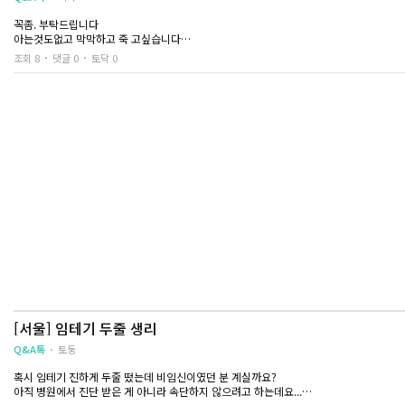
꼭좀. 부탁드립니다
아는것도없고 막막하고 죽 고싶습니다
절망스럽고. 미안하고. 눈물밖에 안 나오지만
조회 8
댓글 0
토닥 0
더늦기전에 선택하려합니다
중절경험있으신분들. 간절한. 공 유부탁드려요
[서울] 임테기 두줄 생리
Q&A톡
토둥
혹시 임테기 진하게 두줄 떴는데 비임신이였던 분 계실까요?
아직 병원에서 진단 받은 게 아니라 속단하지 않으려고 하는데요...