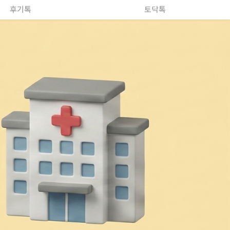
후기톡
토닥톡