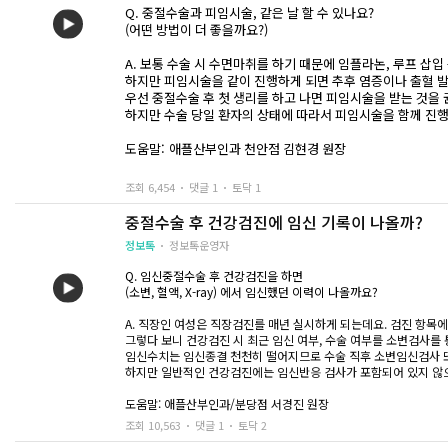
Q. 중절수술과 피임시술, 같은 날 할 수 있나요?
(어떤 방법이 더 좋을까요?)
A. 보통 수술 시 수면마취를 하기 때문에 임플라논, 루프 삽입
하지만 피임시술을 같이 진행하게 되면 추후 염증이나 출혈 
우선 중절수술 후 첫 생리를 하고 나면 피임시술을 받는 것을
하지만 수술 당일 환자의 상태에 따라서 피임시술을 함께 진
도움말:
애플산부인과 천안점 김현경 원장
조회 6,454
댓글 1
토닥 1
중절수술 후 건강검진에 임신 기록이 나올까?
정보톡
정보톡운영자
Q. 임신중절수술 후 건강검진을 하면
(소변, 혈액, X-ray) 에서 임신했던 이력이 나올까요?
A. 직장인 여성은 직장검진를 매년 실시하게 되는데요. 검진 항목
그렇다 보니 건강검진 시 최근 임신 여부, 수술 여부를 소변검사를
임신수치는 임신종결 천천히 떨어지므로 수술 직후 소변임신검사 또
하지만 일반적인 건강검진에는 임신반응 검사가 포함되어 있지 않
도움말: 애플산부인과/분당점 서경진 원장
조회 10,563
댓글 1
토닥 2