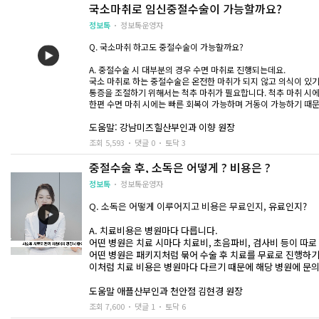
국소마취로 임신중절수술이 가능할까요?
정보톡
정보톡운영자
Q. 국소마취 하고도 중절수술이 가능할까요?
A. 중절수술 시 대부분의 경우 수면 마취로 진행되는데요.
국소 마취로 하는 중절수술은 온전한 마취가 되지 않고 의식이 있기
통증을 조절하기 위해서는 척추 마취가 필요합니다. 척추 마취 시에
한편 수면 마취 시에는 빠른 회복이 가능하며 거동이 가능하기 때
도움말: 강남미즈힐산부인과 이향 원장
조회 5,593
댓글 0
토닥 3
중절수술 후, 소독은 어떻게 ? 비용은 ?
정보톡
정보톡운영자
Q. 소독은 어떻게 이루어지고 비용은 무료인지,
유료인지?
A. 치료비용은 병원마다 다릅니다.
어떤 병원은 치료 시마다 치료비, 초음파비, 검사비 등이 따
어떤 병원은 패키지처럼 묶어 수술 후 치료를 무료로 진행하기
이처럼 치료 비용은 병원마다 다르기 때문에 해당 병원에 문
도움말 애플산부인과 천안점 김현경 원장
조회 7,600
댓글 1
토닥 6