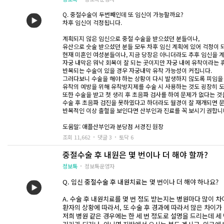
Q. 중절수술이 두번째인데 또 임신이 가능할까요?
차후 임신이 걱정됩니다.
계획되지 않은 임신으로 중절 수술을 받으셨던 분들이나,
유산으로 숫술 받으셨던 분들 모두 차후 임신 계획에 있어 걱정이 
현재 미혼인 여성분들이나, 지금 당장은 아니더라도 추후 임신을 
자궁 내막은 워낙 회복이 잘 되는 곳이지만 자궁 내에 유착이라는 
반복되는 수술이 있을 경우 자궁내막 유착 가능성이 커집니다.
그러다보니 수술을 해야 하는 상황이 다시 발생하지 않도록 피임을 
유착의 예방을 위해 유착방지제를 수술 시 사용하는 것도 굉장히 도
또한 수술을 받고 첫 생리 후 초음파 검사를 하여 문제가 없다는 것
수술 후 초음파 검진을 못하였다고 하더라도 월경이 잘 재개되면 
반복적인 이상 출혈을 보인다면 산부인과 진료를 꼭 보시기 권합니
도움말: 애플산부인과 분당점 서경진 원장
조회 11,662
댓글 3
토닥 6
중절수술 후 내원은 몇 번이나 더 해야 할까?
정보톡
정보톡운영자
Q. 임신 중절수술 후 내원치료는
몇 번이나 더 해야 하나요?
A. 수술 후 내원치료를 몇 번 정도 받는지는 병원마다 많이 차
환자의 상황에 따라서, 또 수술 후 경과에 따라서 많은 차이가
저희 병원 같은 경우에는 한 세 번 정도로 설명을 드리는데 세 