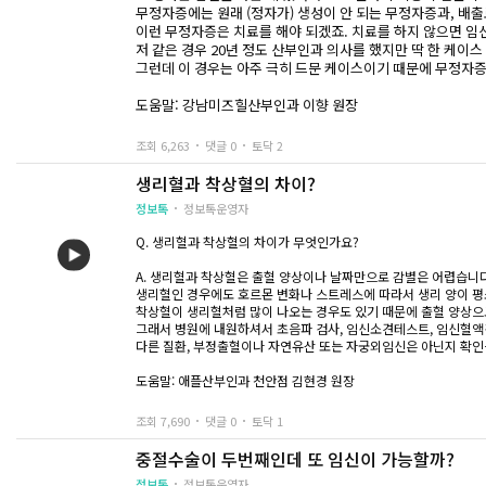
무정자증에는 원래 (정자가) 생성이 안 되는 무정자증과, 배
이런 무정자증은 치료를 해야 되겠죠. 치료를 하지 않으면 임신
저 같은 경우 20년 정도 산부인과 의사를 했지만 딱 한 케이스
그런데 이 경우는 아주 극히 드문 케이스이기 때문에 무정자증
도움말: 강남미즈힐산부인과 이향 원장
조회 6,263
댓글 0
토닥 2
생리혈과 착상혈의 차이?
정보톡
정보톡운영자
Q. 생리혈과 착상혈의 차이가 무엇인가요?
A. 생리혈과 착상혈은 출혈 양상이나 날짜만으로 감별은 어렵습니다
생리혈인 경우에도 호르몬 변화나 스트레스에 따라서 생리 양이 평소
착상혈이 생리혈처럼 많이 나오는 경우도 있기 때문에 출혈 양상으
그래서 병원에 내원하셔서 초음파 검사, 임신소견테스트, 임신혈
다른 질환, 부정출혈이나 자연유산 또는 자궁외임신은 아닌지 확인
도움말: 애플산부인과 천안점 김현경 원장
조회 7,690
댓글 0
토닥 1
중절수술이 두번째인데 또 임신이 가능할까?
정보톡
정보톡운영자